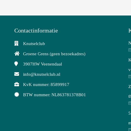
Contactinformatie
K
N
Knutselclub
Groene Grens (geen bezoekadres)
K
3907HW
Veenendaal
v
info@knutselclub.nl
KvK nummer: 85899917
Z
BTW nummer: NL863781378B01
t
5
m