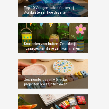
Top 10 Veelgemaakte fouten bij
Acrylgieten en hoe deze te
voorkomen
Knutselen voor buiten: 7 makkelijke
tuinprojecten die je zelf kunt maken
Jesmonite ideeën – 5 leuke
projecten om zelf te maken
2