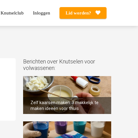
 Knutselclub
Inloggen
Lid worden?
Berichten over Knutselen voor
volwassenen:
Zelf kaarsen maken: 3 makkelijk te
maken ideeën voor thuis