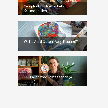
Compleet Knutselpakket vol
Knutselspullen
2
Wat is Acryl Gieten (Acryl Pouring)?
Knutselen voor volwassenen (4
ideeën)