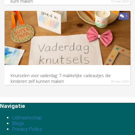
kunt maken
15 mei 2025
1
Knutselen voor vaderdag: 7 makkelijke cadeautjes die
kinderen zelf kunnen maken
09 mei 2025
Navigatie
Lidmaatschap
Blogs
Privacy Policy