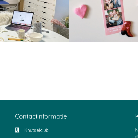
knutselwebinars
Ledenvoordeel: alti
terugkijken
bij creatieve w
Contactinformatie
N
Knutselclub