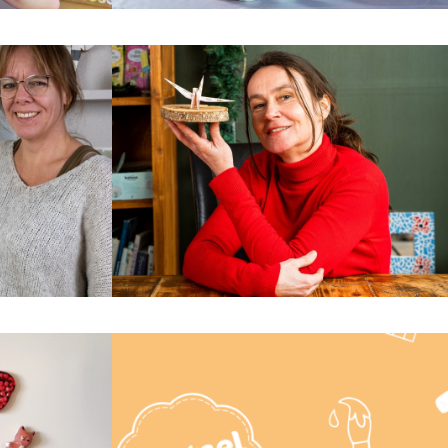
klei
Jesmonite
Papier