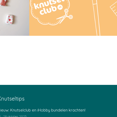
jd korting
Inloggen ledenomgeving
inkels
Knutseltips
ieuw: Knutselclub en iHobby bundelen krachten!
28 oktober 2025