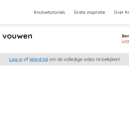
Knutseltutorials
Gratis inspiratie
Over Kn
i vouwen
Ben
Log
Log in
of
Word lid
om de volledige video te bekijken!