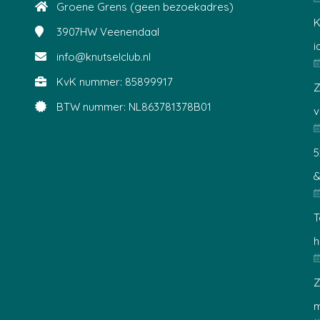
Groene Grens (geen bezoekadres)
K
3907HW
Veenendaal
i
info@knutselclub.nl
KvK nummer: 85899917
Z
BTW nummer: NL863781378B01
v
5
&
T
h
Z