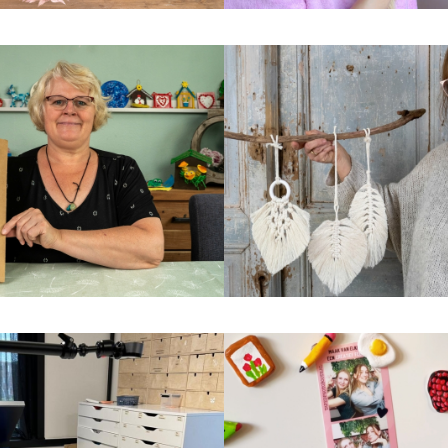
Interieur
Zelfdrogende 
Kids
Macramé