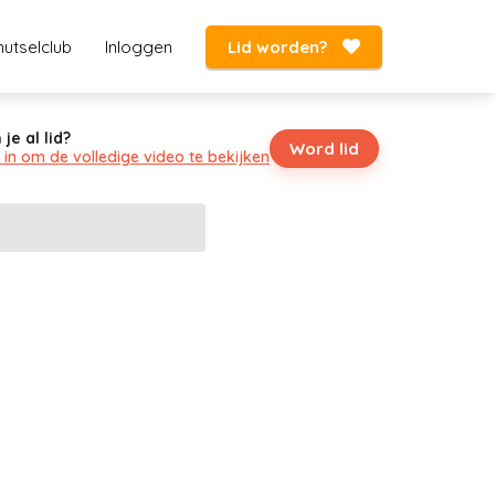
utselclub
Inloggen
Lid worden?
 je al lid?
Word lid
 in om de volledige video te bekijken