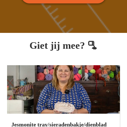
Giet jij mee? 🫗
Jesmonite tray/sieradenbakje/dienblad